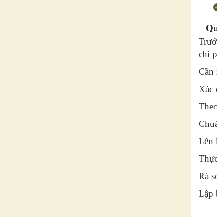
Qu
Trướ
chi 
Cần 
Xác 
Theo
Chuẩ
Lên 
Thực
Rà s
Lập b