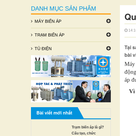
DANH MỤC SẢN PHẨM
Qu
MÁY BIẾN ÁP
14:1
TRẠM BIẾN ÁP
Tại 
TỦ ĐIỆN
bài v
Máy 
động
áp đ
Vì
Bài viết mới nhất
Trạm biến áp là gì?
Cấu tạo, chức