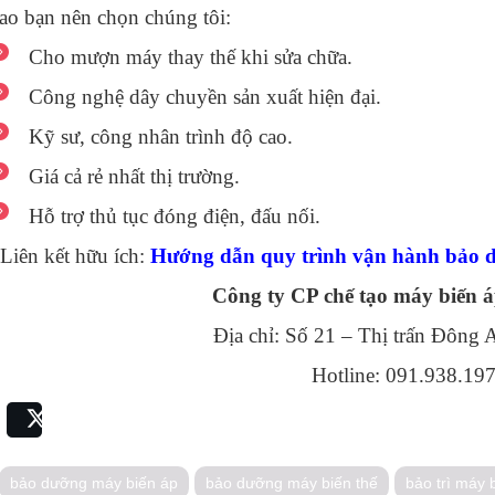
sao bạn nên chọn chúng tôi:
Cho mượn máy thay thế khi sửa chữa.
Công nghệ dây chuyền sản xuất hiện đại.
Kỹ sư, công nhân trình độ cao.
Giá cả rẻ nhất thị trường.
Hỗ trợ thủ tục đóng điện, đấu nối.
Liên kết hữu ích:
Hướng dẫn quy trình vận hành bảo 
Công ty CP chế tạo máy biến 
Địa chỉ: Số 21 – Thị trấn Đông
Hotline: 091.938.19
Share
Post
bảo dưỡng máy biến áp
bảo dưỡng máy biến thế
bảo trì máy 