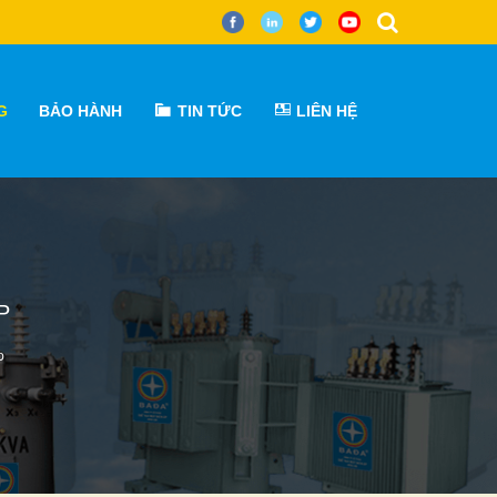
G
BẢO HÀNH
TIN TỨC
LIÊN HỆ
P
p