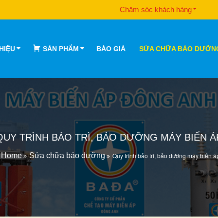
Chăm sóc khách hàng
THIỆU
SẢN PHẨM
BÁO GIÁ
SỬA CHỮA BẢO DƯỠN
QUY TRÌNH BẢO TRÌ, BẢO DƯỠNG MÁY BIẾN Á
Home
Sửa chữa bảo dưỡng
Quy trình bảo trì, bảo dưỡng máy biến á