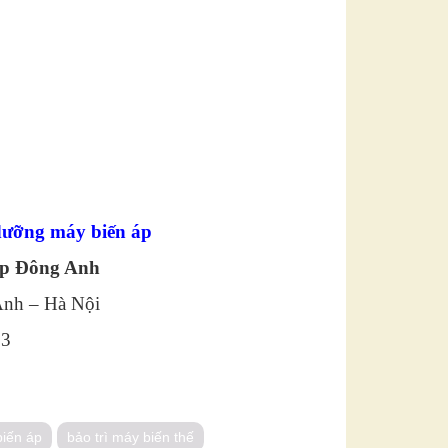
dưỡng máy biến áp
áp Đông Anh
 Anh – Hà Nội
73
biến áp
bảo trì máy biến thế