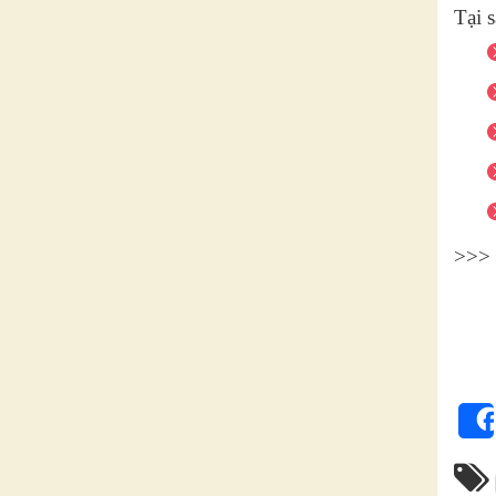
Tại 
>>> 