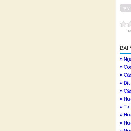
quy 
Ra
BÀI
Ngu
Công
Các
Dịc
Các
Hướ
Tại
Hướ
Hướ
Ngu