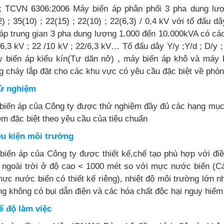
; TCVN 6306:2006 Máy biến áp phân phối 3 pha dung lượ
) ; 35(10) ; 22(15) ; 22(10) ; 22(6,3) / 0,4 kV với tổ đấu 
 áp trung gian 3 pha dung lượng 1.000 đến 10.000kVA có các
/ 6,3 kV ; 22 /10 kV ; 22/6,3 kV… Tổ đấu dây Y/y ;Y/d ; D/y
y biến áp kiểu kín(Tự dãn nở) , máy biến áp khô và máy 
g cháy lắp đặt cho các khu vực có yêu cầu đặc biệt về phò
ử nghiệm
biến áp của Công ty được thử nghiệm đầy đủ các hạng mục 
ệm đặc biệt theo yêu cầu của tiêu chuẩn
ều kiện môi trường
biến áp của Công ty được thiết kế,chế tạo phù hợp với điề
 ngoài trời ở độ cao < 1000 mét so với mực nước biển (C
mực nước biển có thiết kế riêng), nhiệt độ môi trường lớn
ng không có bụi dẫn điện và các hóa chất độc hại nguy hiểm
ế độ làm việc