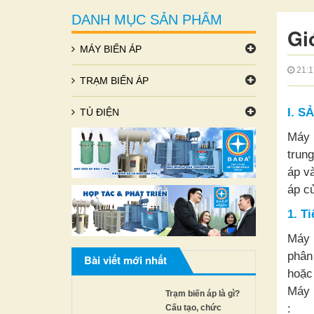
DANH MỤC SẢN PHẨM
Gi
MÁY BIẾN ÁP
21:1
TRẠM BIẾN ÁP
I. 
TỦ ĐIỆN
Máy 
trung
áp v
áp củ
1. T
Máy 
phân 
Bài viết mới nhất
hoặc
Máy 
Trạm biến áp là gì?
:
Cấu tạo, chức