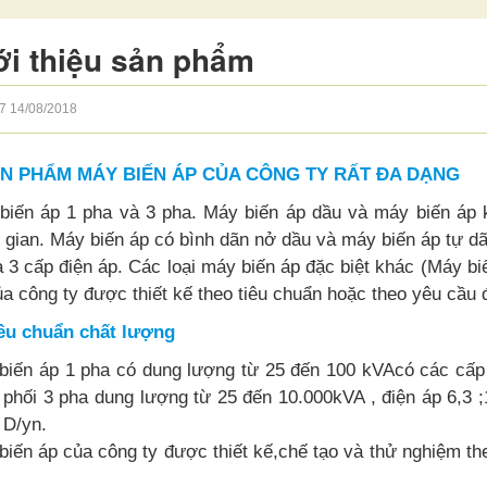
ới thiệu sản phẩm
7
14/08/2018
SẢN PHẨM MÁY BIẾN ÁP CỦA CÔNG TY RẤT ĐA DẠNG
biến áp 1 pha và 3 pha. Máy biến áp dầu và máy biến áp 
 gian. Máy biến áp có bình dãn nở dầu và máy biến áp tự dã
à 3 cấp điện áp. Các loại máy biến áp đặc biệt khác (Máy bi
a công ty được thiết kế theo tiêu chuẩn hoặc theo yêu cầu 
iêu chuẩn chất lượng
biến áp 1 pha có dung lượng từ 25 đến 100 kVAcó các cấp 
phối 3 pha dung lượng từ 25 đến 10.000kVA , điện áp 6,3 ;1
 D/yn.
biến áp của công ty được thiết kế,chế tạo và thử nghiệm t