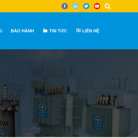
G
BẢO HÀNH
TIN TỨC
LIÊN HỆ