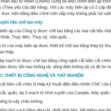
 hoàn dầu tự nhiên (ONAN) Dùng bộ điều chỉnh điện áp khôn
 (Theo yêu cầu đặt hàng). Với các máy biến áp có 2 cấp điệ
 thực hiện bằng điều chỉnh trên nắp máy không phải rút ruộ
uyên liệu chế tạo máy
iến áp của Công ty được chế tạo bằng các loại vật liệu nhậ
 Nhật, Thụy điển, Thụy sỹ, Hàn quốc…
 từ của máy biến áp được thiết kế chế tạo bằng thép kỹ thu
ao thấp.
hép mạch từ được chế tạo bằng công nghệ cắt bấm cắt chéo t
iảm được tổn hao không tải, dòng điện không tải và độ ồn tr
ÁC THIẾT BỊ CÔNG NGHỆ VÀ THỬ NGHIỆM
ắt bấm cắt chéo lá thép kỹ thuật điện điều khiển CNC của B
cắt, quấn, ép ủ mạch từ hình xuyến của Canađa. Máy quấn 
hống lò sấy chân không.
ống làm sạch bằng phun bi, phốt phát hóa. Hệ thống sơn tĩn