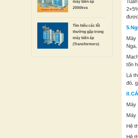
Tuần
máy biến áp
2000kva
2×5%
được
Tìm hiểu các lỗi
5.Ng
thường gặp trong
Máy b
máy biến áp
(Transformers)
Nga,
Mạch
tổn h
Lá t
đó, g
II.C
Máy c
Máy 
Hệ t
Hệ th