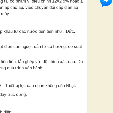
g tải có phạm vi điều chỉnh ±2×2,5% hoặc ±
n áp cao áp, việc chuyển đổi cấp điện áp
t máy.
p khẩu từ các nước tiên tiến như : Đức,
ật điện cán nguội, dẫn từ có hướng, có suất
iên tiến, lắp ghép với độ chính xác cao. Do
ong quá trình vận hành.
ỉ. Thiết bị lọc dầu chân không của Nhật.
dây trục đứng.
h điện.