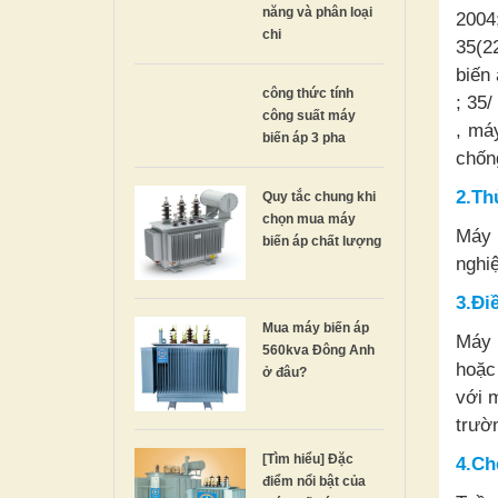
năng và phân loại
2004
chi
35(22
biến
công thức tính
; 35
công suất máy
, má
biến áp 3 pha
chốn
2.Th
Quy tắc chung khi
chọn mua máy
Máy 
biến áp chất lượng
nghi
3.Đi
Mua máy biến áp
Máy 
560kva Đông Anh
hoặc
ở đâu?
với 
trườ
[Tìm hiểu] Đặc
4.Ch
điểm nổi bật của