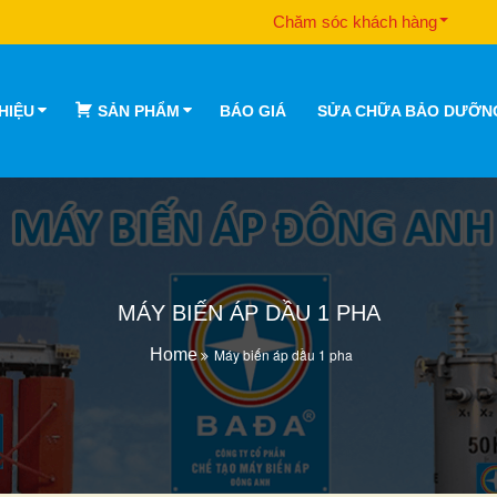
Chăm sóc khách hàng
THIỆU
SẢN PHẨM
BÁO GIÁ
SỬA CHỮA BẢO DƯỠN
MÁY BIẾN ÁP DẦU 1 PHA
Home
Máy biến áp dầu 1 pha