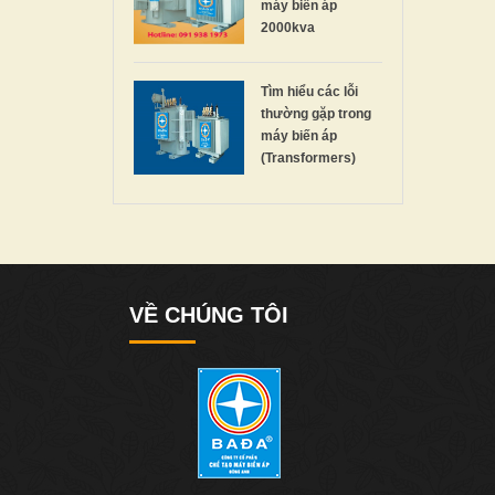
máy biến áp
2000kva
Tìm hiểu các lỗi
thường gặp trong
máy biến áp
(Transformers)
VỀ CHÚNG TÔI