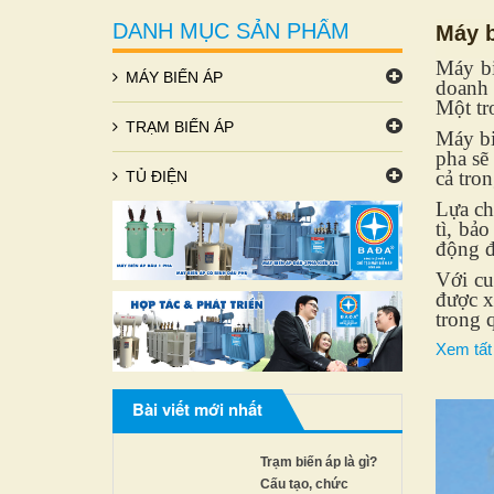
DANH MỤC SẢN PHẨM
Máy b
Máy bi
MÁY BIẾN ÁP
doanh 
Một tr
TRẠM BIẾN ÁP
Máy bi
pha sẽ
cả tro
TỦ ĐIỆN
Lựa ch
tì, bả
động đ
Với cu
được x
trong 
Xem tất
Bài viết mới nhất
Trạm biến áp là gì?
Cấu tạo, chức