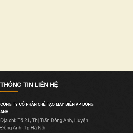
THÔNG TIN LIÊN HỆ
CÔNG TY CỔ PHẦN CHẾ TẠO MÁY BIẾN ÁP ĐÔNG
ANH
Địa chỉ:
Tổ 21, Thị Trấn Đông Anh, Huyện
Đông Anh, Tp Hà Nội