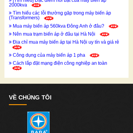
[Tìm hiểu] Đặc điểm nổi bật của máy biến áp
2000kva
Tìm hiểu các lỗi thường gặp trong máy biến áp
(Transformers)
Mua máy biến áp 560kva Đông Anh ở đâu?
Nên mua trạm biến áp ở đâu tại Hà Nội
Địa chỉ mua máy biến áp tại Hà Nội uy tín và giá rẻ
Công dụng của máy biến áp 1 pha
Cách lắp đặt mạng điện công nghiệp an toàn
VỀ CHÚNG TÔI