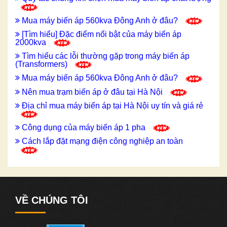
Mua máy biến áp 560kva Đông Anh ở đâu?
[Tìm hiểu] Đặc điểm nổi bật của máy biến áp
2000kva
Tìm hiểu các lỗi thường gặp trong máy biến áp
(Transformers)
Mua máy biến áp 560kva Đông Anh ở đâu?
Nên mua trạm biến áp ở đâu tại Hà Nội
Địa chỉ mua máy biến áp tại Hà Nội uy tín và giá rẻ
Công dụng của máy biến áp 1 pha
Cách lắp đặt mạng điện công nghiệp an toàn
VỀ CHÚNG TÔI